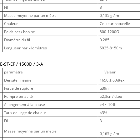
Fil
3
Masse moyenne par un mètre
0,135 g / m
Couleur
Couleur naturelle
Poids net / bobine
800-1200G
Diamètre du fil
0.285
Longueur par kilomètres
5925-8150m
E-ST-EF / 1500D / 3-A
paramètre
Valeur
Densité linéaire
1650 ± 60dtex
Force de rupture
≥39n
Rompre ténacité
≥2,3cn / dtex
Allongement à la pause
≥4 ~ 10%
Taux de linge de chaleur
≤3%
Fil
3
Masse moyenne par un mètre
0,165 g / m