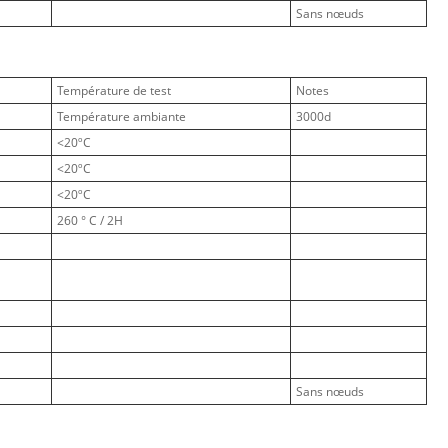
Sans nœuds
Température de test
Notes
Température ambiante
3000d
<20ºC
<20ºC
<20ºC
260 ° C / 2H
Sans nœuds