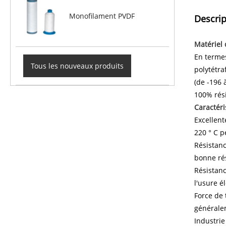
Monofilament PVDF
Descrip
Matériel 
En termes
Tous les nouveaux produits
polytétra
(de -196 à
100% rés
Caractéri
Excellent
220 ° C 
Résistanc
bonne rés
Résistanc
l'usure é
Force de 
généralem
Industrie