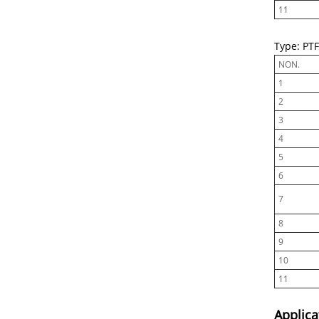
11
Type: PTF
NON.
1
2
3
4
5
6
7
8
9
10
11
Applica