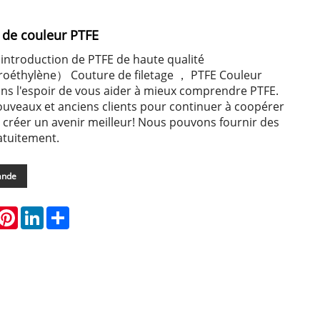
e de couleur PTFE
 l'introduction de PTFE de haute qualité
roéthylène） Couture de filetage ， PTFE Couleur
ans l'espoir de vous aider à mieux comprendre PTFE.
ouveaux et anciens clients pour continuer à coopérer
 créer un avenir meilleur! Nous pouvons fournir des
atuitement.
ande
hatsApp
Pinterest
LinkedIn
Share