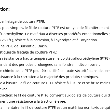
tion:
de filetage de couture PTFE:
 plus simples, le fil de couture PTFE est un type de fil entièrement
fluoroéthylène. Ce matériau a diverses propriétés exceptionnelles,
 260 ℃), résiste à la corrosion, à l'hydrolyse et à l'oxydation.
ine PTFE de DuPont ou Dakin.
stiques
de filetage de couture PTFE:
e résistance à haute température: le polytétrafluoroéthylène (PTFE
pendant des périodes prolongées sans fondre ni décomposer.
e chimique: le PTFE peut être utilisé en toute sécurité dans des 
istance à la corrosion à la majorité des produits chimiques.
e à l'usure: le fil de couture PTFE résiste à l'usure et se brise moin
levée.
traction: le fil de couture PTFE convient aux objets de couture qui 
ent une résistance à la traction élevée.
 alimentaire: le fil de couture PTFE est un matériau non toxique qu