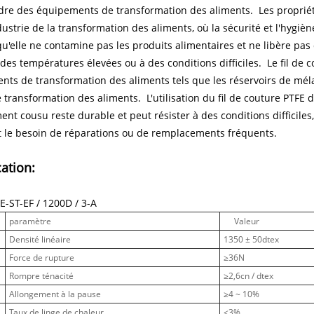
re des équipements de transformation des aliments. Les propriété
dustrie de la transformation des aliments, où la sécurité et l'hygiè
qu'elle ne contamine pas les produits alimentaires et ne libère pas
des températures élevées ou à des conditions difficiles. Le fil de
ts de transformation des aliments tels que les réservoirs de mélan
 transformation des aliments. L'utilisation du fil de couture PTFE 
ent cousu reste durable et peut résister à des conditions difficile
t le besoin de réparations ou de remplacements fréquents.
cation:
E-ST-EF / 1200D / 3-A
paramètre
Valeur
Densité linéaire
1350 ± 50dtex
Force de rupture
≥36N
Rompre ténacité
≥2,6cn / dtex
Allongement à la pause
≥4 ~ 10%
Taux de linge de chaleur
≤3%