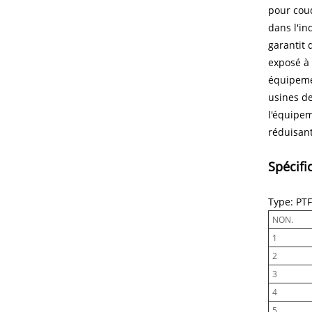
pour coud
dans l'in
garantit 
exposé à 
équipemen
usines de
l'équipem
réduisan
Spécifi
Type: PTF
NON.
1
2
3
4
5