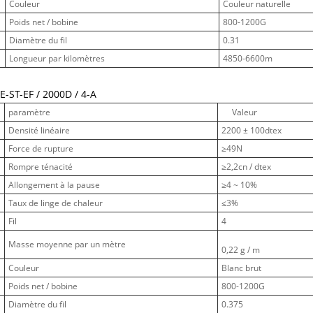
Couleur
Couleur naturelle
Poids net / bobine
800-1200G
Diamètre du fil
0.31
Longueur par kilomètres
4850-6600m
E-ST-EF / 2000D / 4-A
paramètre
Valeur
Densité linéaire
2200 ± 100dtex
Force de rupture
≥49N
Rompre ténacité
≥2,2cn / dtex
Allongement à la pause
≥4 ~ 10%
Taux de linge de chaleur
≤3%
Fil
4
Masse moyenne par un mètre
0,22 g / m
Couleur
Blanc brut
Poids net / bobine
800-1200G
Diamètre du fil
0.375