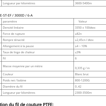
Longueur par kilomètres
3600-5400m
E-ST-EF / 3000D / 6-A
paramètre
Valeur
Densité linéaire
3350 ± 100dtex
Force de rupture
≥82n
Rompre ténacité
≥2,45cn / dtex
Allongement à la pause
≥4 ~ 10%
Taux de linge de chaleur
≤3%
Fil
6
Masse moyenne par un mètre
0,335 g / m
Couleur
Blanc brut
Poids net / bobine
800-1200G
Diamètre du fil
0..42
Longueur par kilomètres
2300-3500m
tion du fil de couture PTFE: