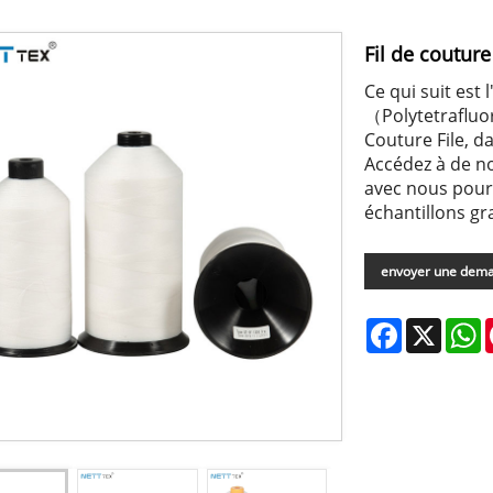
Fil de coutur
Ce qui suit est
（Polytetrafluo
Couture File, d
Accédez à de n
avec nous pour
échantillons gr
envoyer une dem
Facebook
X
W