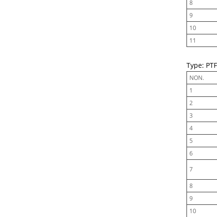
8
9
10
11
Type: PTF
NON.
1
2
3
4
5
6
7
8
9
10