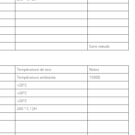
Sans nœuds
Température de test
Notes
Température ambiante
1500D
<20ºC
<20ºC
<20ºC
260 ° C / 2H