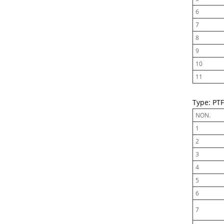
6
7
8
9
10
11
Type: PTF
NON.
1
2
3
4
5
6
7