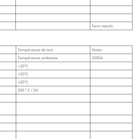
Sans nœuds
Température de test
Notes
Température ambiante
2000d
<20ºC
<20ºC
<20ºC
260 ° C / 2H